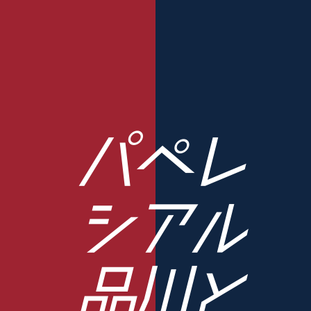
パペレ
シアル
品川と